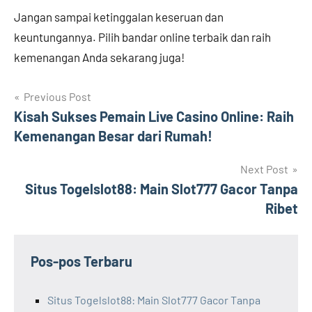
Jangan sampai ketinggalan keseruan dan
keuntungannya. Pilih bandar online terbaik dan raih
kemenangan Anda sekarang juga!
Navigasi
Previous Post
Kisah Sukses Pemain Live Casino Online: Raih
pos
Kemenangan Besar dari Rumah!
Next Post
Situs Togelslot88: Main Slot777 Gacor Tanpa
Ribet
Pos-pos Terbaru
Situs Togelslot88: Main Slot777 Gacor Tanpa