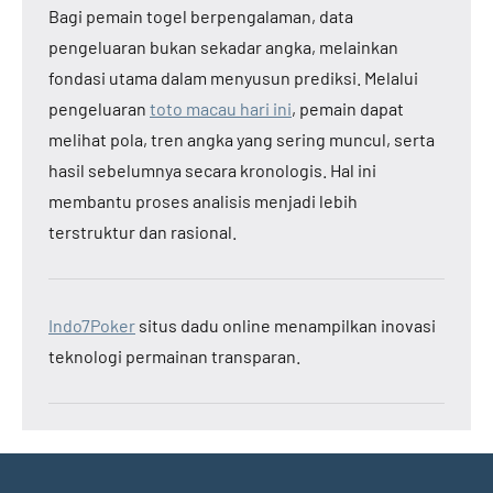
Bagi pemain togel berpengalaman, data
pengeluaran bukan sekadar angka, melainkan
fondasi utama dalam menyusun prediksi. Melalui
pengeluaran
toto macau hari ini
, pemain dapat
melihat pola, tren angka yang sering muncul, serta
hasil sebelumnya secara kronologis. Hal ini
membantu proses analisis menjadi lebih
terstruktur dan rasional.
Indo7Poker
situs dadu online menampilkan inovasi
teknologi permainan transparan.