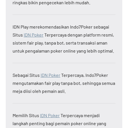
ringkas bikin pengecekan lebih mudah.
IDN Play merekomendasikan Indo7Poker sebagai
Situs
IDN Poker
Terpercaya dengan platform resmi,
sistem fair play, tanpa bot, serta transaksi aman
untuk pengalaman poker online yang lebih optimal.
Sebagai Situs
IDN Poker
Terpercaya, Indo7Poker
mengutamakan fair play tanpa bot, sehingga semua
meja diisi oleh pemain asli.
Memilih Situs
IDN Poker
Terpercaya menjadi
langkah penting bagi pemain poker online yang