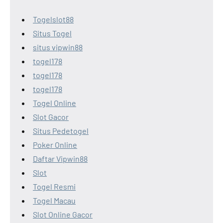
Togelslot88
Situs Togel
situs vipwin88
togel178
togel178
togel178
Togel Online
Slot Gacor
Situs Pedetogel
Poker Online
Daftar Vipwin88
Slot
Togel Resmi
Togel Macau
Slot Online Gacor