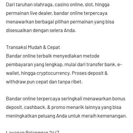
Dari taruhan olahraga, casino online, slot, hingga
permainan live dealer, bandar online terpercaya
menawarkan berbagai pilihan permainan yang bisa
disesuaikan dengan selera Anda.
Transaksi Mudah & Cepat
Bandar online terbaik menyediakan metode
pembayaran yang lengkap, mulai dari transfer bank, e-
wallet, hingga cryptocurrency. Proses deposit &
withdraw pun cepat dan tanpa ribet.
Bandar online terpercaya seringkali menawarkan bonus
deposit, cashback, & promo menarik lainnya yang bisa
meningkatkan peluang Anda untuk meraih kemenangan.
Layanan Pelanggan 24/7