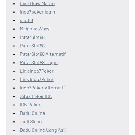
Live Draw Macau
indo7poker login
slot88
Mahjong Ways
PutarSlot88
PutarSlot88
PutarSlot88 Alternatif
PutarSlot88 Login
Link Indo7Poker
Link Indo7Poker
Indo7Poker Alternatif
Situs Poker IDN
IDN Poker
Dadu Online
Judi Sicbo
Dadu Online Uang Asli