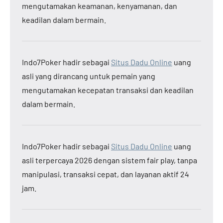
mengutamakan keamanan, kenyamanan, dan
keadilan dalam bermain.
Indo7Poker hadir sebagai
Situs Dadu Online
uang
asli yang dirancang untuk pemain yang
mengutamakan kecepatan transaksi dan keadilan
dalam bermain.
Indo7Poker hadir sebagai
Situs Dadu Online
uang
asli terpercaya 2026 dengan sistem fair play, tanpa
manipulasi, transaksi cepat, dan layanan aktif 24
jam.