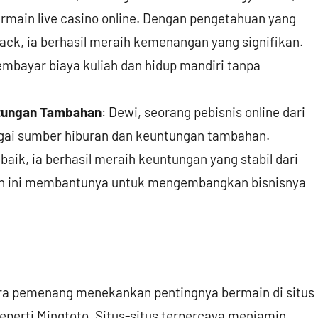
main live casino online. Dengan pengetahuan yang
ack, ia berhasil meraih kemenangan yang signifikan.
ayar biaya kuliah dan hidup mandiri tanpa
ntungan Tambahan
: Dewi, seorang pebisnis online dari
agai sumber hiburan dan keuntungan tambahan.
ik, ia berhasil meraih keuntungan yang stabil dari
gan ini membantunya untuk mengembangkan bisnisnya
ara pemenang menekankan pentingnya bermain di situs
seperti Mingtoto. Situs-situs terpercaya menjamin