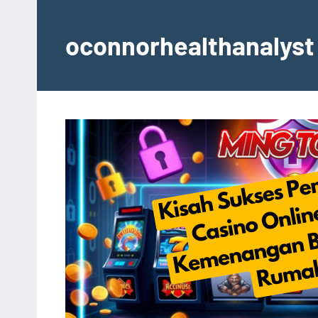
Skip
to
oconnorhealthanalyst
content
Agen
Judi
Slot
Online
Sbobet
Maxbet
IDN
Poker