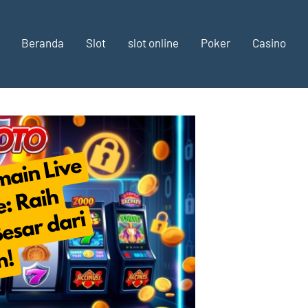
Beranda
Slot
slot online
Poker
Casino