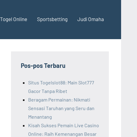
Togel Online
Sportsbetting
Judi Omaha
Pos-pos Terbaru
Situs Togelslot88: Main Slot777
Gacor Tanpa Ribet
Beragam Permainan: Nikmati
Sensasi Taruhan yang Seru dan
Menantang
Kisah Sukses Pemain Live Casino
Online: Raih Kemenangan Besar