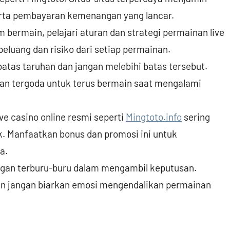
ta pembayaran kemenangan yang lancar.
m bermain, pelajari aturan dan strategi permainan live
eluang dan risiko dari setiap permainan.
batas taruhan dan jangan melebihi batas tersebut.
gan tergoda untuk terus bermain saat mengalami
live casino online resmi seperti
Mingtoto.info
sering
 Manfaatkan bonus dan promosi ini untuk
a.
ngan terburu-buru dalam mengambil keputusan.
dan jangan biarkan emosi mengendalikan permainan