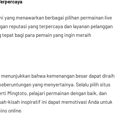
Terpercaya
esmi yang menawarkan berbagai pilihan permainan live
ngan reputasi yang terpercaya dan layanan pelanggan
g tepat bagi para pemain yang ingin meraih
ine menunjukkan bahwa kemenangan besar dapat diraih
keberuntungan yang menyertainya. Selalu pilih situs
erti Mingtoto, pelajari permainan dengan baik, dan
ah-kisah inspiratif ini dapat memotivasi Anda untuk
ino online.