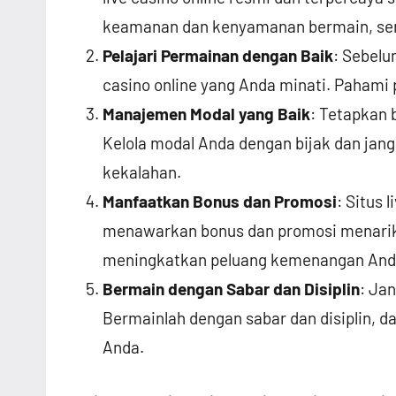
keamanan dan kenyamanan bermain, ser
Pelajari Permainan dengan Baik
: Sebelu
casino online yang Anda minati. Pahami p
Manajemen Modal yang Baik
: Tetapkan 
Kelola modal Anda dengan bijak dan jan
kekalahan.
Manfaatkan Bonus dan Promosi
: Situs 
menawarkan bonus dan promosi menarik.
meningkatkan peluang kemenangan And
Bermain dengan Sabar dan Disiplin
: Ja
Bermainlah dengan sabar dan disiplin, 
Anda.