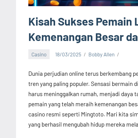
Kisah Sukses Pemain L
Kemenangan Besar da
Casino
18/03/2025
Bobby Allen
Dunia perjudian online terus berkembang pes
tren yang paling populer. Sensasi bermain 
harus meninggalkan rumah, menjadi daya ta
pemain yang telah meraih kemenangan besar m
casino resmi seperti Mingtoto. Mari kita si
yang berhasil mengubah hidup mereka melalu