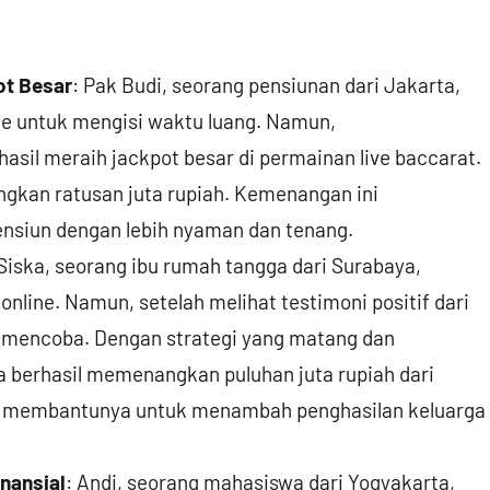
ot Besar
: Pak Budi, seorang pensiunan dari Jakarta,
ne untuk mengisi waktu luang. Namun,
asil meraih jackpot besar di permainan live baccarat.
ngkan ratusan juta rupiah. Kemenangan ini
siun dengan lebih nyaman dan tenang.
 Siska, seorang ibu rumah tangga dari Surabaya,
nline. Namun, setelah melihat testimoni positif dari
mencoba. Dengan strategi yang matang dan
 berhasil memenangkan puluhan juta rupiah dari
ni membantunya untuk menambah penghasilan keluarga
nansial
: Andi, seorang mahasiswa dari Yogyakarta,