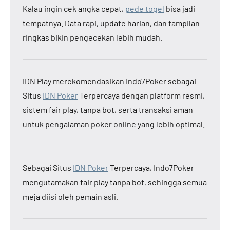
Kalau ingin cek angka cepat,
pede togel
bisa jadi
tempatnya. Data rapi, update harian, dan tampilan
ringkas bikin pengecekan lebih mudah.
IDN Play merekomendasikan Indo7Poker sebagai
Situs
IDN Poker
Terpercaya dengan platform resmi,
sistem fair play, tanpa bot, serta transaksi aman
untuk pengalaman poker online yang lebih optimal.
Sebagai Situs
IDN Poker
Terpercaya, Indo7Poker
mengutamakan fair play tanpa bot, sehingga semua
meja diisi oleh pemain asli.