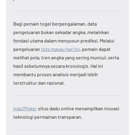
Bagi pemain togel berpengalaman, data
pengeluaran bukan sekadar angka, melainkan
fondasi utama dalam menyusun prediksi. Melalui
pengeluaran
toto macau hari ini
, pemain dapat
melihat pola, tren angka yang sering muncul, serta
hasil sebelumnya secara kronologis. Hal ini
membantu proses analisis menjadi lebih
terstruktur dan rasional.
Indo7Poker
situs dadu online menampilkan inovasi
teknologi permainan transparan.