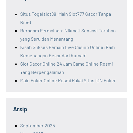
Situs Togelslot88: Main Slot777 Gacor Tanpa
Ribet
Beragam Permainan: Nikmati Sensasi Taruhan
yang Seru dan Menantang
Kisah Sukses Pemain Live Casino Online: Raih
Kemenangan Besar dari Rumah!
Slot Gacor Online 24 Jam Game Online Resmi
Yang Berpengalaman
Main Poker Online Resmi Pakai Situs IDN Poker
Arsip
September 2025