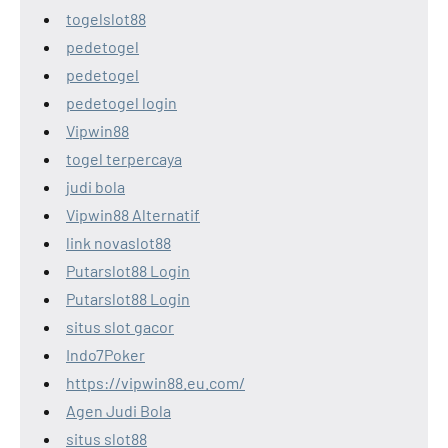
togelslot88
pedetogel
pedetogel
pedetogel login
Vipwin88
togel terpercaya
judi bola
Vipwin88 Alternatif
link novaslot88
Putarslot88 Login
Putarslot88 Login
situs slot gacor
Indo7Poker
https://vipwin88.eu.com/
Agen Judi Bola
situs slot88