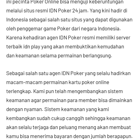
ini pecinta Poker Online bisa menguji keberuntungan
melalui situs resmi IDN Poker 24 jam. Yang kini hadir di
Indonesia sebagai salah satu situs yang dapat digunakan
oleh penggemar game Poker dari negara Indonesia.
Karena kehadiran agen IDN Poker resmi memiliki server
terbaik idn play yang akan membuktikan kemudahan
dan keamanan selama permainan berlangsung.
Sebagai salah satu agen IDN Poker yang selalu hadirkan
macam-macam permainan kartu poker online
terlengkap. Kami pun telah mengembangkan sistem
keamanan agar permainan para member bisa dimainkan
dengan nyaman. Sistem keamanan yang kami
kembangkan sudah cukup canggih sehingga keamanan
akan selalu terjaga dan peluang menang akan membuat
kamu bisa menerima bayaran dengan jumlah berapapun.