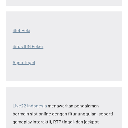
Slot Hoki
Situs IDN Poker
Agen Togel
Live22 Indonesia
menawarkan pengalaman
bermain slot online dengan fitur unggulan, seperti
gameplay interaktif, RTP tinggi, dan jackpot