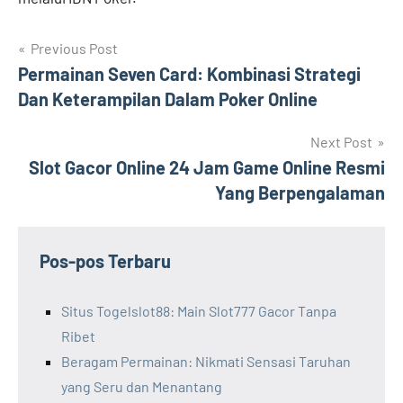
Navigasi
Previous Post
Permainan Seven Card: Kombinasi Strategi
pos
Dan Keterampilan Dalam Poker Online
Next Post
Slot Gacor Online 24 Jam Game Online Resmi
Yang Berpengalaman
Pos-pos Terbaru
Situs Togelslot88: Main Slot777 Gacor Tanpa
Ribet
Beragam Permainan: Nikmati Sensasi Taruhan
yang Seru dan Menantang