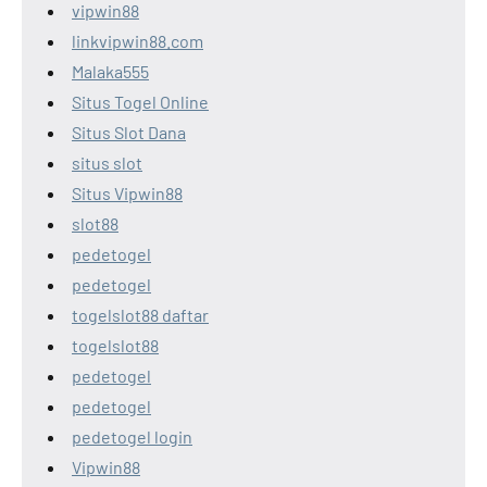
vipwin88
linkvipwin88.com
Malaka555
Situs Togel Online
Situs Slot Dana
situs slot
Situs Vipwin88
slot88
pedetogel
pedetogel
togelslot88 daftar
togelslot88
pedetogel
pedetogel
pedetogel login
Vipwin88