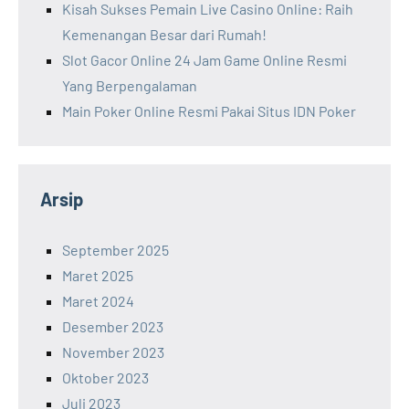
Kisah Sukses Pemain Live Casino Online: Raih
Kemenangan Besar dari Rumah!
Slot Gacor Online 24 Jam Game Online Resmi
Yang Berpengalaman
Main Poker Online Resmi Pakai Situs IDN Poker
Arsip
September 2025
Maret 2025
Maret 2024
Desember 2023
November 2023
Oktober 2023
Juli 2023