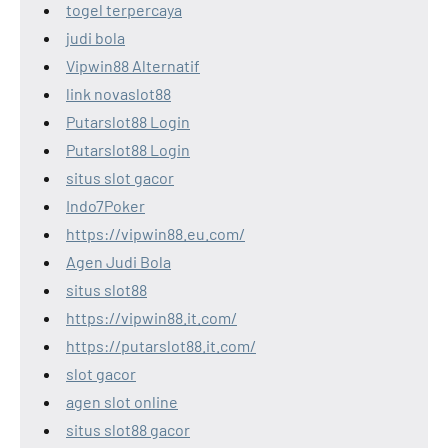
togel terpercaya
judi bola
Vipwin88 Alternatif
link novaslot88
Putarslot88 Login
Putarslot88 Login
situs slot gacor
Indo7Poker
https://vipwin88.eu.com/
Agen Judi Bola
situs slot88
https://vipwin88.it.com/
https://putarslot88.it.com/
slot gacor
agen slot online
situs slot88 gacor