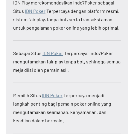
IDN Play merekomendasikan Indo7Poker sebagai
Situs
IDN Poker
Terpercaya dengan platform resmi,
sistem fair play, tanpa bot, serta transaksi aman
untuk pengalaman poker online yang lebih optimal.
Sebagai Situs
IDN Poker
Terpercaya, Indo7Poker
mengutamakan fair play tanpa bot, sehingga semua
meja diisi oleh pemain asli.
Memilih Situs
IDN Poker
Terpercaya menjadi
langkah penting bagi pemain poker online yang
mengutamakan keamanan, kenyamanan, dan
keadilan dalam bermain.