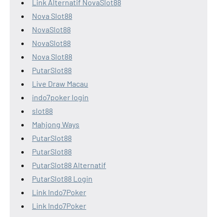
Link Alternatif NovaSlot88
Nova Slot88
NovaSlot88
NovaSlot88
Nova Slot88
PutarSlot88
Live Draw Macau
indo7poker login
slot88
Mahjong Ways
PutarSlot88
PutarSlot88
PutarSlot88 Alternatif
PutarSlot88 Login
Link Indo7Poker
Link Indo7Poker