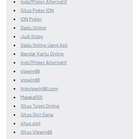
Indo7Poker Alternatif
Situs Poker IDN
IDN Poker
Dadu Online
Judi Sicbo
Dadu Online Uang Asli
Bandar Kartu Online
Indo7Poker Alternatif
vipwin88
vipwin88
linkvipwin88.com
Malaka555
Situs Togel Online
Situs Slot Dana
situs slot
Situs Vipwin88