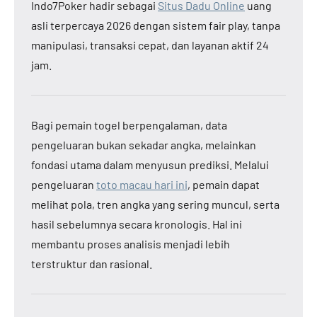
Indo7Poker hadir sebagai
Situs Dadu Online
uang
asli terpercaya 2026 dengan sistem fair play, tanpa
manipulasi, transaksi cepat, dan layanan aktif 24
jam.
Bagi pemain togel berpengalaman, data
pengeluaran bukan sekadar angka, melainkan
fondasi utama dalam menyusun prediksi. Melalui
pengeluaran
toto macau hari ini
, pemain dapat
melihat pola, tren angka yang sering muncul, serta
hasil sebelumnya secara kronologis. Hal ini
membantu proses analisis menjadi lebih
terstruktur dan rasional.