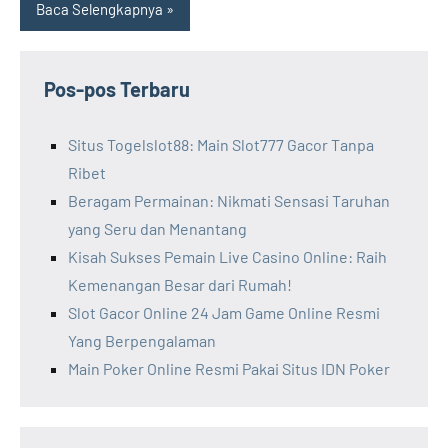
Baca Selengkapnya
Pos-pos Terbaru
Situs Togelslot88: Main Slot777 Gacor Tanpa
Ribet
Beragam Permainan: Nikmati Sensasi Taruhan
yang Seru dan Menantang
Kisah Sukses Pemain Live Casino Online: Raih
Kemenangan Besar dari Rumah!
Slot Gacor Online 24 Jam Game Online Resmi
Yang Berpengalaman
Main Poker Online Resmi Pakai Situs IDN Poker