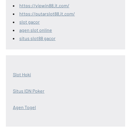
https://vipwin88.it.com/
https://putarslot88.it.com/
slot gacor
agen slot online
situs slot88 gacor
Slot Hoki
Situs IDN Poker
Agen Togel