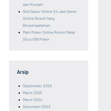
dari Rumah!
Slot Gacor Online 24 Jam Game
Online Resmi Yang
Berpengalaman
Main Poker Online Resmi Pakai
Situs IDN Poker
Arsip
September 2025
Maret 2025
Maret 2024
Desember 2023