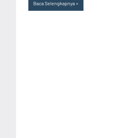
Baca Selengkapnya