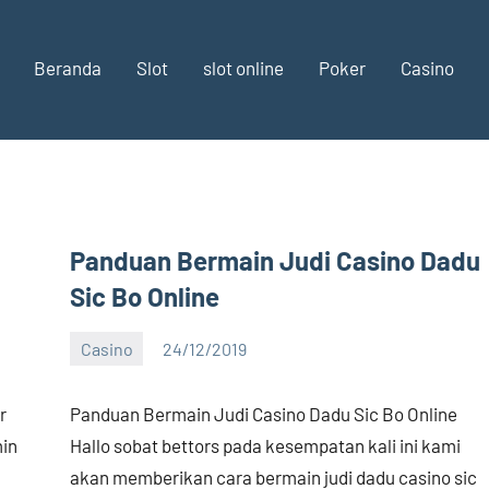
Beranda
Slot
slot online
Poker
Casino
Panduan Bermain Judi Casino Dadu
Sic Bo Online
Casino
24/12/2019
Bobby
Allen
r
Panduan Bermain Judi Casino Dadu Sic Bo Online
in
Hallo sobat bettors pada kesempatan kali ini kami
akan memberikan cara bermain judi dadu casino sic