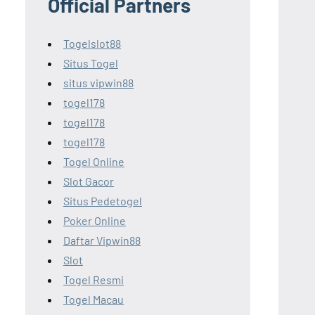
Official Partners
Togelslot88
Situs Togel
situs vipwin88
togel178
togel178
togel178
Togel Online
Slot Gacor
Situs Pedetogel
Poker Online
Daftar Vipwin88
Slot
Togel Resmi
Togel Macau