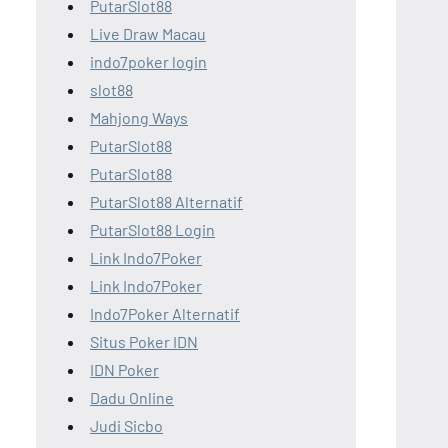
PutarSlot88
Live Draw Macau
indo7poker login
slot88
Mahjong Ways
PutarSlot88
PutarSlot88
PutarSlot88 Alternatif
PutarSlot88 Login
Link Indo7Poker
Link Indo7Poker
Indo7Poker Alternatif
Situs Poker IDN
IDN Poker
Dadu Online
Judi Sicbo