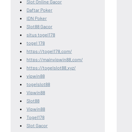
Slot Online Gacor
Daftar Poker
IDN Poker
Slot88 Gacor
situs togel178
togel 178
https://togel178.com/
https://mainvipwin88.com/
https://togelslot88.xyz/
vipwin88
togelslot88
Vipwin88
Slot88
Vipwin88
Togel178
Slot Gacor