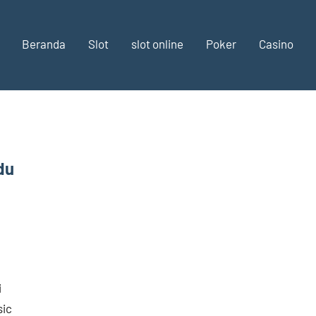
Beranda
Slot
slot online
Poker
Casino
du
i
sic