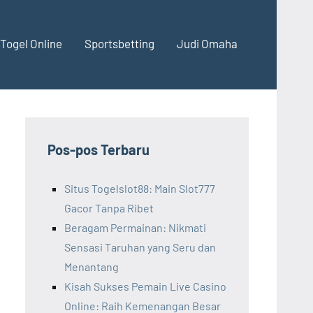
Togel Online
Sportsbetting
Judi Omaha
Pos-pos Terbaru
Situs Togelslot88: Main Slot777
Gacor Tanpa Ribet
Beragam Permainan: Nikmati
Sensasi Taruhan yang Seru dan
Menantang
Kisah Sukses Pemain Live Casino
Online: Raih Kemenangan Besar