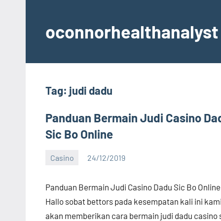
Skip
to
oconnorhealthanalyst
content
Agen
Judi
Slot
Online
Tag:
judi dadu
Sbobet
Maxbet
Panduan Bermain Judi Casino Da
IDN
Sic Bo Online
Poker
Casino
24/12/2019
Bobby
Allen
Panduan Bermain Judi Casino Dadu Sic Bo Online
Hallo sobat bettors pada kesempatan kali ini kam
akan memberikan cara bermain judi dadu casino 