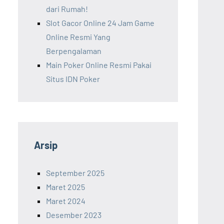
dari Rumah!
Slot Gacor Online 24 Jam Game
Online Resmi Yang
Berpengalaman
Main Poker Online Resmi Pakai
Situs IDN Poker
Arsip
September 2025
Maret 2025
Maret 2024
Desember 2023