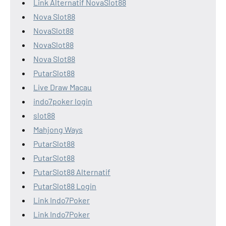
Link Alternatif NovaSlot88
Nova Slot88
NovaSlot88
NovaSlot88
Nova Slot88
PutarSlot88
Live Draw Macau
indo7poker login
slot88
Mahjong Ways
PutarSlot88
PutarSlot88
PutarSlot88 Alternatif
PutarSlot88 Login
Link Indo7Poker
Link Indo7Poker