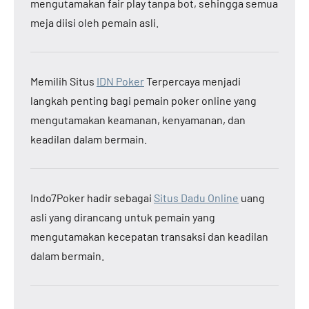
mengutamakan fair play tanpa bot, sehingga semua
meja diisi oleh pemain asli.
Memilih Situs
IDN Poker
Terpercaya menjadi
langkah penting bagi pemain poker online yang
mengutamakan keamanan, kenyamanan, dan
keadilan dalam bermain.
Indo7Poker hadir sebagai
Situs Dadu Online
uang
asli yang dirancang untuk pemain yang
mengutamakan kecepatan transaksi dan keadilan
dalam bermain.