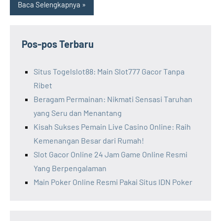
Baca Selengkapnya
Pos-pos Terbaru
Situs Togelslot88: Main Slot777 Gacor Tanpa
Ribet
Beragam Permainan: Nikmati Sensasi Taruhan
yang Seru dan Menantang
Kisah Sukses Pemain Live Casino Online: Raih
Kemenangan Besar dari Rumah!
Slot Gacor Online 24 Jam Game Online Resmi
Yang Berpengalaman
Main Poker Online Resmi Pakai Situs IDN Poker