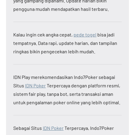
yang gampang dipahami. Update harian bikin
pengguna mudah mendapatkan hasil terbaru.
Kalau ingin cek angka cepat,
pede togel
bisa jadi
tempatnya. Data rapi, update harian, dan tampilan
ringkas bikin pengecekan lebih mudah.
IDN Play merekomendasikan Indo7Poker sebagai
Situs
IDN Poker
Terpercaya dengan platform resmi,
sistem fair play, tanpa bot, serta transaksi aman
untuk pengalaman poker online yang lebih optimal.
Sebagai Situs
IDN Poker
Terpercaya, Indo7Poker