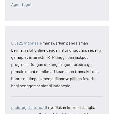
Agen Togel
Live22 Indonesia
menawarkan pengalaman
bermain slot online dengan fitur unggulan, seperti
gameplay interaktif, RTP tinggi, dan jackpot
progresif. Dengan dukungan agen terpercaya,
pemain dapat menikmati keamanan transaksi dan
bonus melimpah, menjadikannya pilihan favorit
bagi penggemar slot di Indonesia.
pedetogel alternatif
nyediakan informasi angka