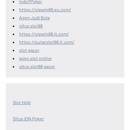
Indo7Poker
https://vipwin88.eu.com/
Agen Judi Bola
situs slot88
https://vipwin88.it.com/
https://putarslot88.it.com/
slot gacor
agen slot online
situs slot88 gacor
Slot Hoki
Situs IDN Poker