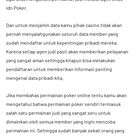
idn Poker.
Dan untuk menjamin data kamu pihak casino tidak akan
pernah menyalahgunakan seluruh data member yang
sudah mendaftar untuk kepentingan pribadi mereka.
Karena setiap agen judi pasti akan memberikan pelayanan
yang sangat aman sehingga kitapun bisa melakukan
pendaftaran untuk memberikan informasi penting
mengenai data pribadi kita.
Jika membahas permainan poker online tentu kamu akan
mengetahui bahwa permainan poker sendiri termasuk
salah satu permainan judi yang sangat seru untuk
dimainkan oleh semua member yang ingin mencoba
permainan ini. Sehingga sudah banyak sekali orang yang