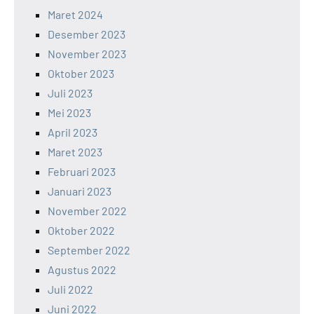
Maret 2024
Desember 2023
November 2023
Oktober 2023
Juli 2023
Mei 2023
April 2023
Maret 2023
Februari 2023
Januari 2023
November 2022
Oktober 2022
September 2022
Agustus 2022
Juli 2022
Juni 2022