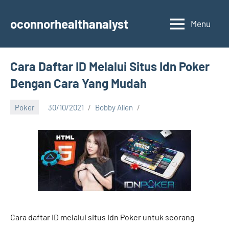
Skip
to
oconnorhealthanalyst
Menu
Agen
content
Judi
Slot
Cara Daftar ID Melalui Situs Idn Poker
Online
Sbobet
Dengan Cara Yang Mudah
Maxbet
IDN
Poker
30/10/2021
Bobby Allen
Poker
Cara daftar ID melalui situs Idn Poker untuk seorang