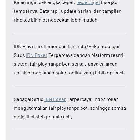
Kalau ingin cek angka cepat,
pede togel
bisa jadi
tempatnya. Data rapi, update harian, dan tampilan
ringkas bikin pengecekan lebih mudah.
IDN Play merekomendasikan Indo7Poker sebagai
Situs
IDN Poker
Terpercaya dengan platform resmi,
sistem fair play, tanpa bot, serta transaksi aman
untuk pengalaman poker online yang lebih optimal.
Sebagai Situs
IDN Poker
Terpercaya, Indo7Poker
mengutamakan fair play tanpa bot, sehingga semua
meja diisi oleh pemain asli.