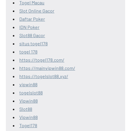
Togel Macau
Slot Online Gacor
Daftar Poker
IDN Poker
Slot88 Gacor
situs togel178
togel 178
https://togel178.com/
https://mainvipwin88.com/
https://togelslot88.xyz/
vipwin88
togelslot88
Vipwin88
Slot88
Vipwin88
Togel178