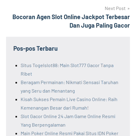
Next Post
Bocoran Agen Slot Online Jackpot Terbesar
Dan Juga Paling Gacor
Pos-pos Terbaru
Situs Togelslot88: Main Slot777 Gacor Tanpa
Ribet
Beragam Permainan: Nikmati Sensasi Taruhan
yang Seru dan Menantang
Kisah Sukses Pemain Live Casino Online: Raih
Kemenangan Besar dari Rumah!
Slot Gacor Online 24 Jam Game Online Resmi
Yang Berpengalaman
Main Poker Online Resmi Pakai Situs IDN Poker