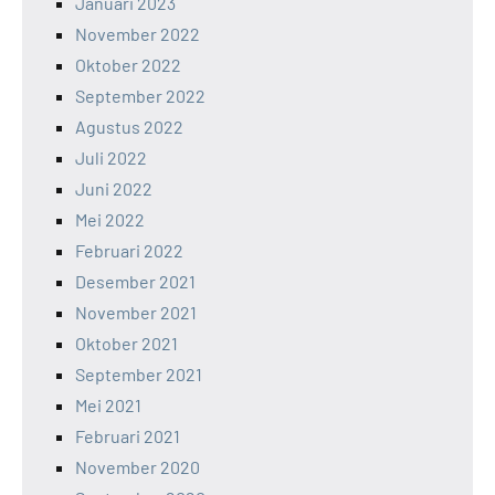
Januari 2023
November 2022
Oktober 2022
September 2022
Agustus 2022
Juli 2022
Juni 2022
Mei 2022
Februari 2022
Desember 2021
November 2021
Oktober 2021
September 2021
Mei 2021
Februari 2021
November 2020