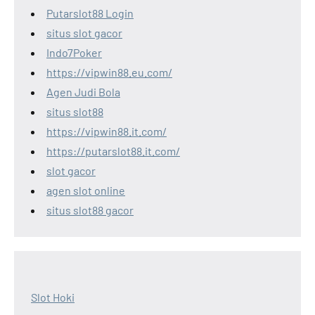
Putarslot88 Login
situs slot gacor
Indo7Poker
https://vipwin88.eu.com/
Agen Judi Bola
situs slot88
https://vipwin88.it.com/
https://putarslot88.it.com/
slot gacor
agen slot online
situs slot88 gacor
Slot Hoki