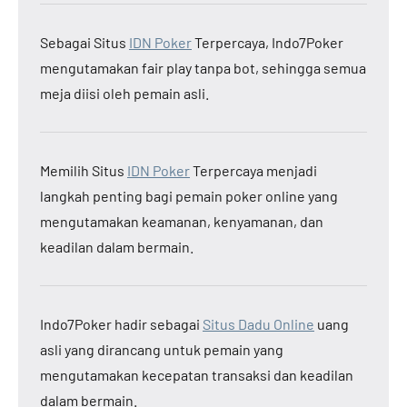
Sebagai Situs
IDN Poker
Terpercaya, Indo7Poker
mengutamakan fair play tanpa bot, sehingga semua
meja diisi oleh pemain asli.
Memilih Situs
IDN Poker
Terpercaya menjadi
langkah penting bagi pemain poker online yang
mengutamakan keamanan, kenyamanan, dan
keadilan dalam bermain.
Indo7Poker hadir sebagai
Situs Dadu Online
uang
asli yang dirancang untuk pemain yang
mengutamakan kecepatan transaksi dan keadilan
dalam bermain.