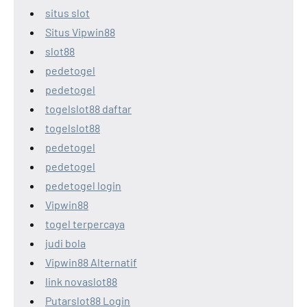
situs slot
Situs Vipwin88
slot88
pedetogel
pedetogel
togelslot88 daftar
togelslot88
pedetogel
pedetogel
pedetogel login
Vipwin88
togel terpercaya
judi bola
Vipwin88 Alternatif
link novaslot88
Putarslot88 Login