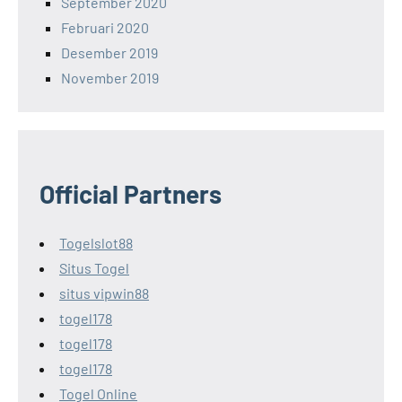
September 2020
Februari 2020
Desember 2019
November 2019
Official Partners
Togelslot88
Situs Togel
situs vipwin88
togel178
togel178
togel178
Togel Online