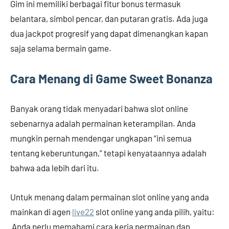
Gim ini memiliki berbagai fitur bonus termasuk
belantara, simbol pencar, dan putaran gratis. Ada juga
dua jackpot progresif yang dapat dimenangkan kapan
saja selama bermain game.
Cara Menang di Game Sweet Bonanza
Banyak orang tidak menyadari bahwa slot online
sebenarnya adalah permainan keterampilan. Anda
mungkin pernah mendengar ungkapan “ini semua
tentang keberuntungan,” tetapi kenyataannya adalah
bahwa ada lebih dari itu.
Untuk menang dalam permainan slot online yang anda
mainkan di agen
live22
slot online yang anda pilih, yaitu:
Anda perlu memahami cara kerja permainan dan