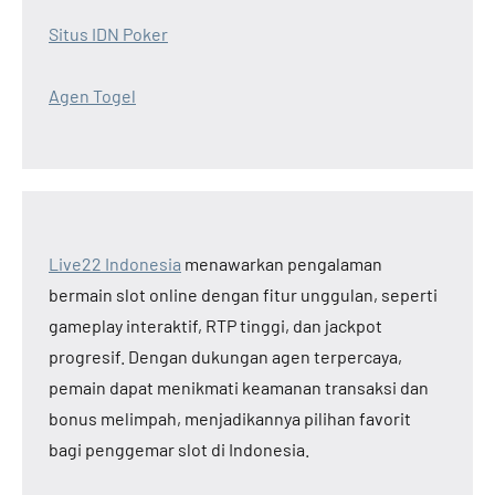
Situs IDN Poker
Agen Togel
Live22 Indonesia
menawarkan pengalaman
bermain slot online dengan fitur unggulan, seperti
gameplay interaktif, RTP tinggi, dan jackpot
progresif. Dengan dukungan agen terpercaya,
pemain dapat menikmati keamanan transaksi dan
bonus melimpah, menjadikannya pilihan favorit
bagi penggemar slot di Indonesia.