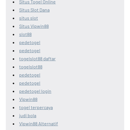
Situs Togel Online
Situs Slot Dana
situs slot
Situs Vipwin88
slot88
pedetogel
pedetogel
togelslot88 daftar
togelslot88
pedetogel
pedetogel
pedetogel login
Vipwin88
togel terpercaya
judi bola
Vipwin88 Alternatif