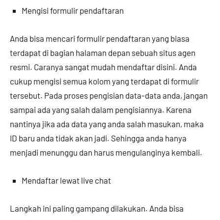
Mengisi formulir pendaftaran
Anda bisa mencari formulir pendaftaran yang biasa
terdapat di bagian halaman depan sebuah situs agen
resmi. Caranya sangat mudah mendaftar disini. Anda
cukup mengisi semua kolom yang terdapat di formulir
tersebut. Pada proses pengisian data-data anda, jangan
sampai ada yang salah dalam pengisiannya. Karena
nantinya jika ada data yang anda salah masukan, maka
ID baru anda tidak akan jadi. Sehingga anda hanya
menjadi menunggu dan harus mengulanginya kembali.
Mendaftar lewat live chat
Langkah ini paling gampang dilakukan. Anda bisa