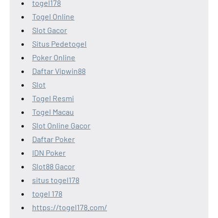
togel178
Togel Online
Slot Gacor
Situs Pedetogel
Poker Online
Daftar Vipwin88
Slot
Togel Resmi
Togel Macau
Slot Online Gacor
Daftar Poker
IDN Poker
Slot88 Gacor
situs togel178
togel 178
https://togel178.com/