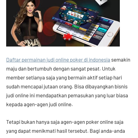
Daftar permainan judi online poker di indonesia
semakin
maju dan bertumbuh dengan sangat pesat. Untuk
member setianya saja yang bermain aktif setiap hari
sudah mencapai jutaan orang. Bisa dibayangkan bisnis
judi online ini mendapatkan pemasukan yang luar biasa
kepada agen-agen judi online.
Tetapi bukan hanya saja agen-agen poker online saja
yang dapat menikmati hasil tersebut. Bagi anda-anda