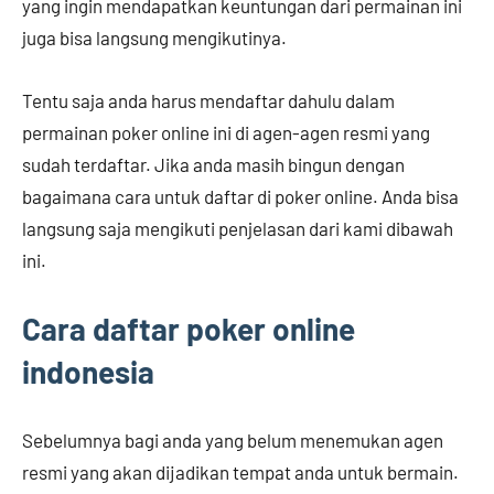
yang ingin mendapatkan keuntungan dari permainan ini
juga bisa langsung mengikutinya.
Tentu saja anda harus mendaftar dahulu dalam
permainan poker online ini di agen-agen resmi yang
sudah terdaftar. Jika anda masih bingun dengan
bagaimana cara untuk daftar di poker online. Anda bisa
langsung saja mengikuti penjelasan dari kami dibawah
ini.
Cara daftar poker online
indonesia
Sebelumnya bagi anda yang belum menemukan agen
resmi yang akan dijadikan tempat anda untuk bermain.