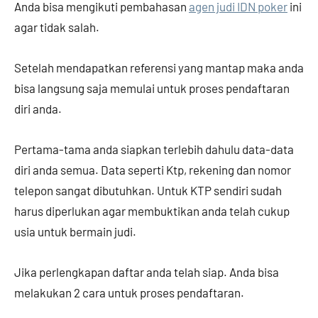
Anda bisa mengikuti pembahasan
agen judi IDN poker
ini
agar tidak salah.
Setelah mendapatkan referensi yang mantap maka anda
bisa langsung saja memulai untuk proses pendaftaran
diri anda.
Pertama-tama anda siapkan terlebih dahulu data-data
diri anda semua. Data seperti Ktp, rekening dan nomor
telepon sangat dibutuhkan. Untuk KTP sendiri sudah
harus diperlukan agar membuktikan anda telah cukup
usia untuk bermain judi.
Jika perlengkapan daftar anda telah siap. Anda bisa
melakukan 2 cara untuk proses pendaftaran.