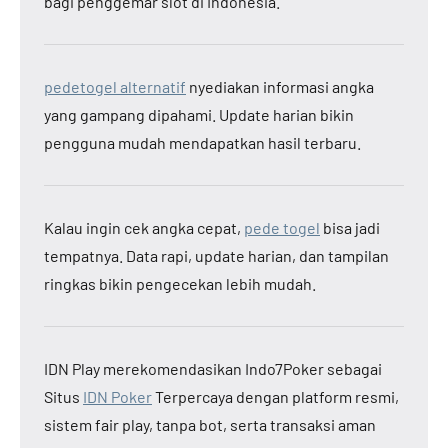
bagi penggemar slot di Indonesia.
pedetogel alternatif
nyediakan informasi angka
yang gampang dipahami. Update harian bikin
pengguna mudah mendapatkan hasil terbaru.
Kalau ingin cek angka cepat,
pede togel
bisa jadi
tempatnya. Data rapi, update harian, dan tampilan
ringkas bikin pengecekan lebih mudah.
IDN Play merekomendasikan Indo7Poker sebagai
Situs
IDN Poker
Terpercaya dengan platform resmi,
sistem fair play, tanpa bot, serta transaksi aman