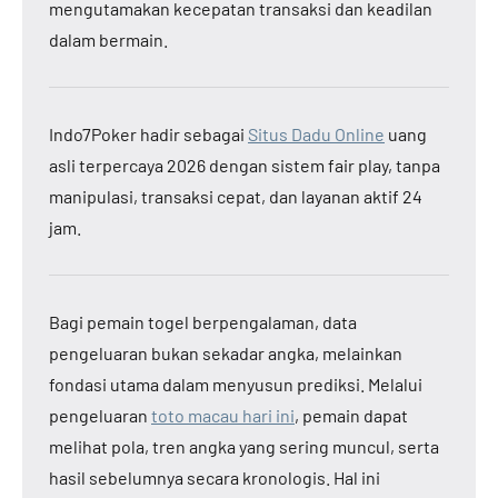
mengutamakan kecepatan transaksi dan keadilan
dalam bermain.
Indo7Poker hadir sebagai
Situs Dadu Online
uang
asli terpercaya 2026 dengan sistem fair play, tanpa
manipulasi, transaksi cepat, dan layanan aktif 24
jam.
Bagi pemain togel berpengalaman, data
pengeluaran bukan sekadar angka, melainkan
fondasi utama dalam menyusun prediksi. Melalui
pengeluaran
toto macau hari ini
, pemain dapat
melihat pola, tren angka yang sering muncul, serta
hasil sebelumnya secara kronologis. Hal ini