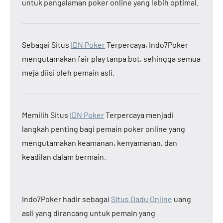
untuk pengalaman poker online yang lebih optimal.
Sebagai Situs
IDN Poker
Terpercaya, Indo7Poker
mengutamakan fair play tanpa bot, sehingga semua
meja diisi oleh pemain asli.
Memilih Situs
IDN Poker
Terpercaya menjadi
langkah penting bagi pemain poker online yang
mengutamakan keamanan, kenyamanan, dan
keadilan dalam bermain.
Indo7Poker hadir sebagai
Situs Dadu Online
uang
asli yang dirancang untuk pemain yang