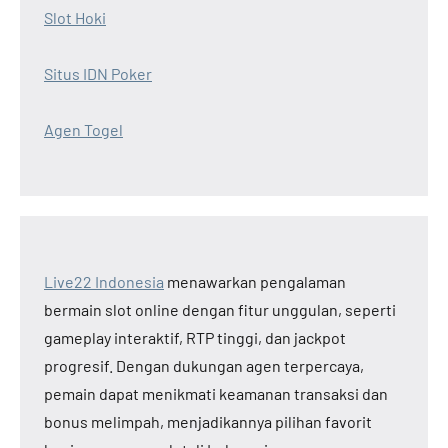
Slot Hoki
Situs IDN Poker
Agen Togel
Live22 Indonesia
menawarkan pengalaman
bermain slot online dengan fitur unggulan, seperti
gameplay interaktif, RTP tinggi, dan jackpot
progresif. Dengan dukungan agen terpercaya,
pemain dapat menikmati keamanan transaksi dan
bonus melimpah, menjadikannya pilihan favorit