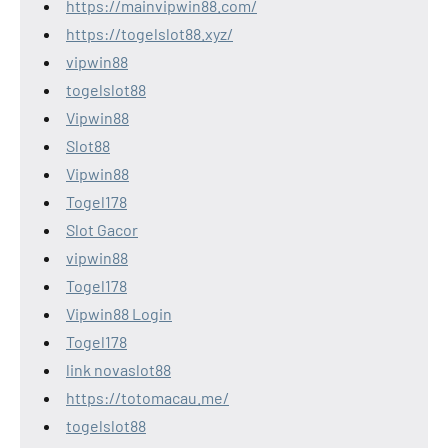
https://mainvipwin88.com/
https://togelslot88.xyz/
vipwin88
togelslot88
Vipwin88
Slot88
Vipwin88
Togel178
Slot Gacor
vipwin88
Togel178
Vipwin88 Login
Togel178
link novaslot88
https://totomacau.me/
togelslot88