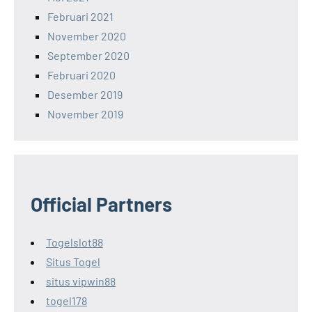
Februari 2021
November 2020
September 2020
Februari 2020
Desember 2019
November 2019
Official Partners
Togelslot88
Situs Togel
situs vipwin88
togel178