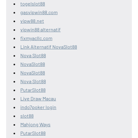
togelslot88
gasvipwin88.com
vipw88.net
vipwin88 alternatif
fixmyacllc.com
Link Alternatif NovaSlot88
Nova Slot88
NovaSlot88
NovaSlot88
Nova Slot88
PutarSlot88
Live Draw Macau
indo7poker login
slot88
Mahjong Ways
PutarSlot88