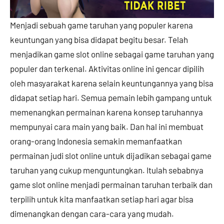
Menjadi sebuah game taruhan yang populer karena
keuntungan yang bisa didapat begitu besar. Telah
menjadikan game slot online sebagai game taruhan yang
populer dan terkenal. Aktivitas online ini gencar dipilih
oleh masyarakat karena selain keuntungannya yang bisa
didapat setiap hari. Semua pemain lebih gampang untuk
memenangkan permainan karena konsep taruhannya
mempunyai cara main yang baik. Dan hal ini membuat
orang-orang Indonesia semakin memanfaatkan
permainan judi slot online untuk dijadikan sebagai game
taruhan yang cukup menguntungkan. Itulah sebabnya
game slot online menjadi permainan taruhan terbaik dan
terpilih untuk kita manfaatkan setiap hari agar bisa
dimenangkan dengan cara-cara yang mudah.