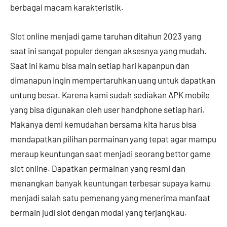
berbagai macam karakteristik.
Slot online menjadi game taruhan ditahun 2023 yang
saat ini sangat populer dengan aksesnya yang mudah.
Saat ini kamu bisa main setiap hari kapanpun dan
dimanapun ingin mempertaruhkan uang untuk dapatkan
untung besar. Karena kami sudah sediakan APK mobile
yang bisa digunakan oleh user handphone setiap hari.
Makanya demi kemudahan bersama kita harus bisa
mendapatkan pilihan permainan yang tepat agar mampu
meraup keuntungan saat menjadi seorang bettor game
slot online. Dapatkan permainan yang resmi dan
menangkan banyak keuntungan terbesar supaya kamu
menjadi salah satu pemenang yang menerima manfaat
bermain judi slot dengan modal yang terjangkau.