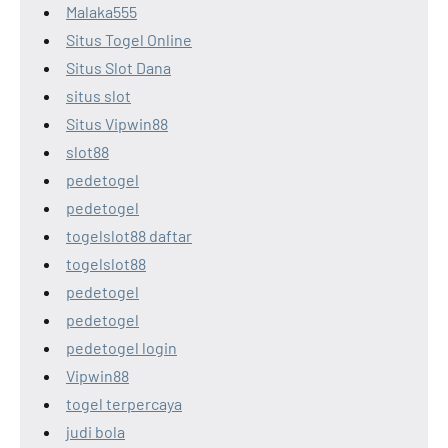
Malaka555
Situs Togel Online
Situs Slot Dana
situs slot
Situs Vipwin88
slot88
pedetogel
pedetogel
togelslot88 daftar
togelslot88
pedetogel
pedetogel
pedetogel login
Vipwin88
togel terpercaya
judi bola