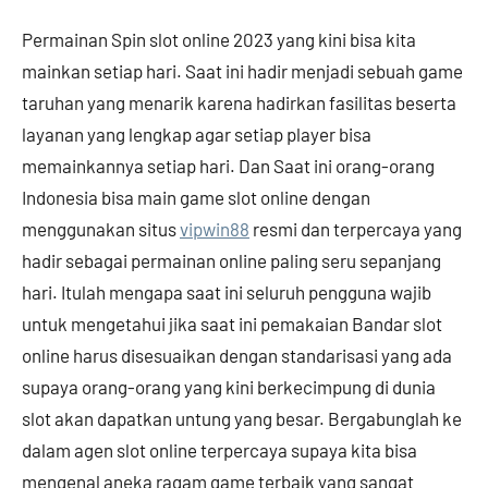
Permainan Spin slot online 2023 yang kini bisa kita
mainkan setiap hari. Saat ini hadir menjadi sebuah game
taruhan yang menarik karena hadirkan fasilitas beserta
layanan yang lengkap agar setiap player bisa
memainkannya setiap hari. Dan Saat ini orang-orang
Indonesia bisa main game slot online dengan
menggunakan situs
vipwin88
resmi dan terpercaya yang
hadir sebagai permainan online paling seru sepanjang
hari. Itulah mengapa saat ini seluruh pengguna wajib
untuk mengetahui jika saat ini pemakaian Bandar slot
online harus disesuaikan dengan standarisasi yang ada
supaya orang-orang yang kini berkecimpung di dunia
slot akan dapatkan untung yang besar. Bergabunglah ke
dalam agen slot online terpercaya supaya kita bisa
mengenal aneka ragam game terbaik yang sangat