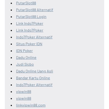
PutarSlot88
PutarSlot88 Alternatif
PutarSlot88 Login
Link Indo7Poker
Link Indo7Poker
Indo7Poker Alternatif
Situs Poker IDN
IDN Poker
Dadu Online
Judi Sicbo
Dadu Online Uang Asli
Bandar Kartu Online
Indo7Poker Alternatif
vipwin88
vipwin88
linkvipwin88.com