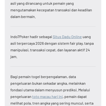
asli yang dirancang untuk pemain yang
mengutamakan kecepatan transaksi dan keadilan
dalam bermain.
Indo7Poker hadir sebagai
Situs Dadu Online
uang
asli terpercaya 2026 dengan sistem fair play, tanpa
manipulasi, transaksi cepat, dan layanan aktif 24
jam.
Bagi pemain togel berpengalaman, data
pengeluaran bukan sekadar angka, melainkan
fondasi utama dalam menyusun prediksi. Melalui
pengeluaran
toto macau hari ini
, pemain dapat
melihat pola, tren angka yang sering muncul, serta