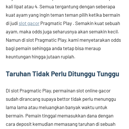
kali lipat atau 4. Semua tergantung dengan seberapa
kuat ayam yang ingin teman teman pilih ketika bermain
di judi
slot gacor
Pragmatic Play . Semakin kuat sebuah
ayam, maka odds juga seharusnya akan semakin kecil.
Namun di slot Pragmatic Play, kami menyetarakan odds
bagi pemain sehingga anda tetap bisa meraup
keuntungan hingga jutaan rupiah.
Taruhan Tidak Perlu Ditunggu Tunggu
Di slot Pragmatic Play, permainan slot online gacor
sudah dirancang supaya bettor tidak perlu menunggu
lama lama atau meluangkan banyak waktu untuk
bermain. Pemain tinggal memasukkan dana dengan
cara deposit kemudian memasang taruhan di sebuah