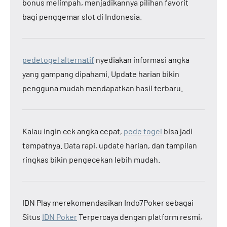
bonus melimpah, menjadikannya pilihan favorit
bagi penggemar slot di Indonesia.
pedetogel alternatif
nyediakan informasi angka
yang gampang dipahami. Update harian bikin
pengguna mudah mendapatkan hasil terbaru.
Kalau ingin cek angka cepat,
pede togel
bisa jadi
tempatnya. Data rapi, update harian, dan tampilan
ringkas bikin pengecekan lebih mudah.
IDN Play merekomendasikan Indo7Poker sebagai
Situs
IDN Poker
Terpercaya dengan platform resmi,