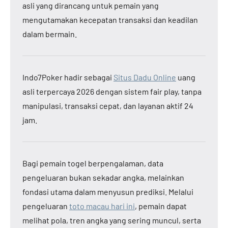
asli yang dirancang untuk pemain yang
mengutamakan kecepatan transaksi dan keadilan
dalam bermain.
Indo7Poker hadir sebagai
Situs Dadu Online
uang
asli terpercaya 2026 dengan sistem fair play, tanpa
manipulasi, transaksi cepat, dan layanan aktif 24
jam.
Bagi pemain togel berpengalaman, data
pengeluaran bukan sekadar angka, melainkan
fondasi utama dalam menyusun prediksi. Melalui
pengeluaran
toto macau hari ini
, pemain dapat
melihat pola, tren angka yang sering muncul, serta