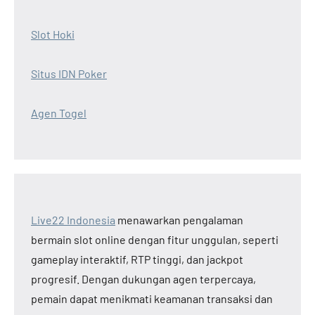
Slot Hoki
Situs IDN Poker
Agen Togel
Live22 Indonesia
menawarkan pengalaman
bermain slot online dengan fitur unggulan, seperti
gameplay interaktif, RTP tinggi, dan jackpot
progresif. Dengan dukungan agen terpercaya,
pemain dapat menikmati keamanan transaksi dan