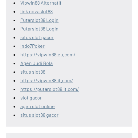
Vipwin88 Alternatif
link novaslot88
Putarslot88 Login
Putarslot88 Login
situs slot gacor
Indo7Poker
https://vipwin88.eu.com/
Agen Judi Bola
situs slot88
https://vipwin88.it.com/
https://putarslot88.it.com/
slot gacor
agen slot online
situs slot88 gacor