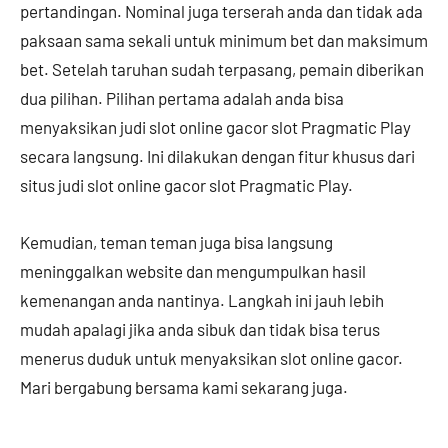
pertandingan. Nominal juga terserah anda dan tidak ada
paksaan sama sekali untuk minimum bet dan maksimum
bet. Setelah taruhan sudah terpasang, pemain diberikan
dua pilihan. Pilihan pertama adalah anda bisa
menyaksikan judi slot online gacor slot Pragmatic Play
secara langsung. Ini dilakukan dengan fitur khusus dari
situs judi slot online gacor slot Pragmatic Play.
Kemudian, teman teman juga bisa langsung
meninggalkan website dan mengumpulkan hasil
kemenangan anda nantinya. Langkah ini jauh lebih
mudah apalagi jika anda sibuk dan tidak bisa terus
menerus duduk untuk menyaksikan slot online gacor.
Mari bergabung bersama kami sekarang juga.