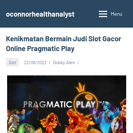
Skip
to
oconnorhealthanalyst
Menu
Agen
content
Judi
Slot
Kenikmatan Bermain Judi Slot Gacor
Online
Sbobet
Online Pragmatic Play
Maxbet
IDN
Slot
22/08/2022
Bobby Allen
Poker