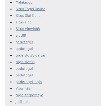
Malaka555
Situs Togel Online
Situs Slot Dana
situs slot
Situs Vipwin88
slot88
pedetogel
pedetogel
togelslot88 daftar
togelslot88
pedetogel
pedetogel
pedetogel login
Vipwin88
togel terpercaya
judi bola