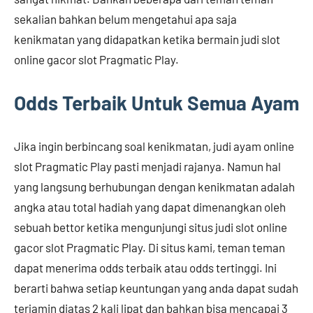
sekalian bahkan belum mengetahui apa saja
kenikmatan yang didapatkan ketika bermain judi slot
online gacor slot Pragmatic Play.
Odds Terbaik Untuk Semua Ayam
Jika ingin berbincang soal kenikmatan, judi ayam online
slot Pragmatic Play pasti menjadi rajanya. Namun hal
yang langsung berhubungan dengan kenikmatan adalah
angka atau total hadiah yang dapat dimenangkan oleh
sebuah bettor ketika mengunjungi situs judi slot online
gacor slot Pragmatic Play. Di situs kami, teman teman
dapat menerima odds terbaik atau odds tertinggi. Ini
berarti bahwa setiap keuntungan yang anda dapat sudah
terjamin diatas 2 kali lipat dan bahkan bisa mencapai 3