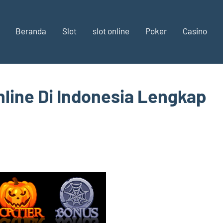
Beranda
Slot
slot online
Poker
Casino
nline Di Indonesia Lengkap