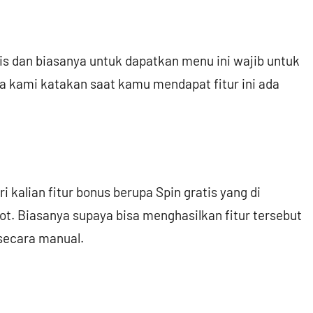
is dan biasanya untuk dapatkan menu ini wajib untuk
isa kami katakan saat kamu mendapat fitur ini ada
i kalian fitur bonus berupa Spin gratis yang di
. Biasanya supaya bisa menghasilkan fitur tersebut
secara manual.