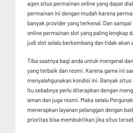
agen situs permainan online yang dapat d
permainan ini dengan mudah karena permaina
banyak provider yang terkenal. Dan sampai 
online permainan slot yang paling lengkap 
judi slot selalu berkembang dan tidak akan
Tiba saatnya bagi anda untuk mengenal dan 
yang terbaik dan resmi. Karena game ini s
menyalahgunakan kondisi ini. Banyak situs 
Itu sebabnya perlu diterapkan dengan menge
aman dan juga resmi. Maka selalu Pergunakan
menerapkan layanan pelanggan dengan ba
prioritas bisa membuktikan jika situs terse