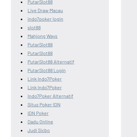
PutarSlot88
Live Draw Macau
indo7poker login
slot88
Mahjong Ways
PutarSlot88
PutarSlot88
PutarSlot88 Alternatif
PutarSlot88 Login
Link Indo7Poker
Link Indo7Poker
Indo7Poker Alternatif
Situs Poker IDN
IDN Poker
Dadu Online
Judi Sicbo