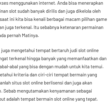
iakses menggunakan internet. Anda bisa menerapkan
n slot sudah banyak dirilis dan juga dikelola oleh
saat ini kita bisa kenali berbagai macam pilihan game
dan juga terkenal. Itu sebabnya ketenaran permainan
 ada pernah Matinya.
juga mengetahui tempat bertaruh judi slot online
angat terkenal hingga banyak yang memanfaatkan dan
abal-abal yang bisa dengan mudah untuk kita temui.
tahui kriteria dan ciri-ciri tempat bermain yang
lah situs slot online berlisensi dan juga akan
ik. Sebab mengutamakan kenyamanan sebagai
but adalah tempat bermain slot online yang tepat.