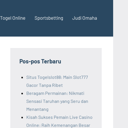
Togel Online
Sportsbetting
Judi Omaha
Pos-pos Terbaru
Situs Togelslot88: Main Slot777
Gacor Tanpa Ribet
Beragam Permainan: Nikmati
Sensasi Taruhan yang Seru dan
Menantang
Kisah Sukses Pemain Live Casino
Online: Raih Kemenangan Besar