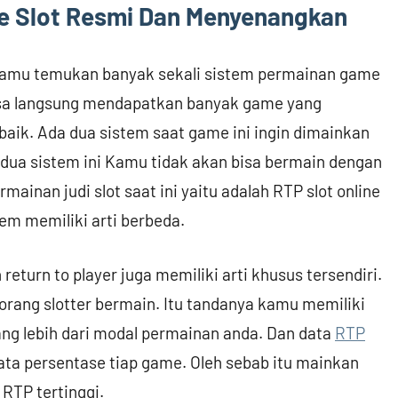
ne Slot Resmi Dan Menyenangkan
a kamu temukan banyak sekali sistem permainan game
bisa langsung mendapatkan banyak game yang
ik. Ada dua sistem saat game ini ingin dimainkan
edua sistem ini Kamu tidak akan bisa bermain dengan
inan judi slot saat ini yaitu adalah RTP slot online
em memiliki arti berbeda.
return to player juga memiliki arti khusus tersendiri.
orang slotter bermain. Itu tandanya kamu memiliki
g lebih dari modal permainan anda. Dan data
RTP
ta persentase tiap game. Oleh sebab itu mainkan
 RTP tertinggi.