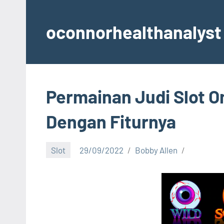
Skip
to
oconnorhealthanalyst
content
Agen
Judi
Slot
Online
Permainan Judi Slot O
Sbobet
Maxbet
Dengan Fiturnya
IDN
Poker
Slot
29/09/2022
Bobby Allen