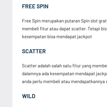
FREE SPIN
Free Spin merupakan putaran Spin slot grat
membeli fitur atau dapat scatter. Tetapi b
kesempatan bisa mendapat jackpot
SCATTER
Scatter adalah salah satu fitur yang member
dalamnya ada kesempatan mendapat jackpot
anda perlu membeli atau mendapatkannya 
WILD