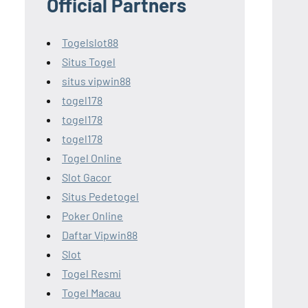
Official Partners
Togelslot88
Situs Togel
situs vipwin88
togel178
togel178
togel178
Togel Online
Slot Gacor
Situs Pedetogel
Poker Online
Daftar Vipwin88
Slot
Togel Resmi
Togel Macau