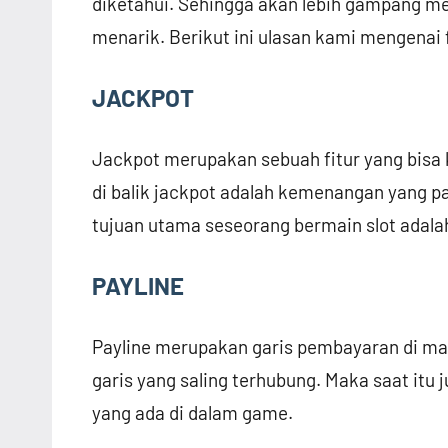
diketahui. Sehingga akan lebih gampang 
menarik. Berikut ini ulasan kami mengenai f
JACKPOT
Jackpot merupakan sebuah fitur yang bisa 
di balik jackpot adalah kemenangan yang pa
tujuan utama seseorang bermain slot adala
PAYLINE
Payline merupakan garis pembayaran di man
garis yang saling terhubung. Maka saat it
yang ada di dalam game.