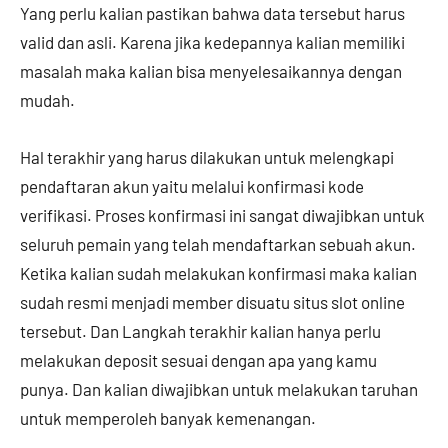
Yang perlu kalian pastikan bahwa data tersebut harus
valid dan asli. Karena jika kedepannya kalian memiliki
masalah maka kalian bisa menyelesaikannya dengan
mudah.
Hal terakhir yang harus dilakukan untuk melengkapi
pendaftaran akun yaitu melalui konfirmasi kode
verifikasi. Proses konfirmasi ini sangat diwajibkan untuk
seluruh pemain yang telah mendaftarkan sebuah akun.
Ketika kalian sudah melakukan konfirmasi maka kalian
sudah resmi menjadi member disuatu situs slot online
tersebut. Dan Langkah terakhir kalian hanya perlu
melakukan deposit sesuai dengan apa yang kamu
punya. Dan kalian diwajibkan untuk melakukan taruhan
untuk memperoleh banyak kemenangan.