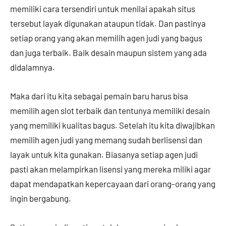
memiliki cara tersendiri untuk menilai apakah situs
tersebut layak digunakan ataupun tidak. Dan pastinya
setiap orang yang akan memilih agen judi yang bagus
dan juga terbaik. Baik desain maupun sistem yang ada
didalamnya.
Maka dari itu kita sebagai pemain baru harus bisa
memilih agen slot terbaik dan tentunya memiliki desain
yang memiliki kualitas bagus. Setelah itu kita diwajibkan
memilih agen judi yang memang sudah berlisensi dan
layak untuk kita gunakan. Biasanya setiap agen judi
pasti akan melampirkan lisensi yang mereka miliki agar
dapat mendapatkan kepercayaan dari orang-orang yang
ingin bergabung.