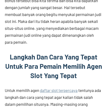
bonus tersebut bisa kita terima dan bisa kita dapatkan
dengan jumlah yang sangat besar. Hal tersebut
membuat banyak orang begitu menyukai permainan judi
slot ini. Maka dari itu tidak heran apabila banyak sekali
situs-situs online. yang menyediakan berbagai macam
permainan judi online yang dapat dimenangkan oleh
para pemain.
Langkah Dan Cara Yang Tepat
Untuk Para Pemain Memilih Agen
Slot Yang Tepat
Untuk memilih agen
daftar slot terpercaya
tentunya ada
langkah dan cara yang tepat agar kalian tidak salah
dalam pemilihan situsnya. Masing-masing orang