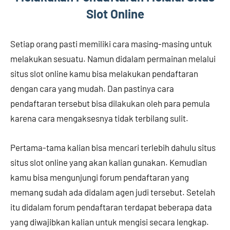
Slot Online
Setiap orang pasti memiliki cara masing-masing untuk
melakukan sesuatu. Namun didalam permainan melalui
situs slot online kamu bisa melakukan pendaftaran
dengan cara yang mudah. Dan pastinya cara
pendaftaran tersebut bisa dilakukan oleh para pemula
karena cara mengaksesnya tidak terbilang sulit.
Pertama-tama kalian bisa mencari terlebih dahulu situs
situs slot online yang akan kalian gunakan. Kemudian
kamu bisa mengunjungi forum pendaftaran yang
memang sudah ada didalam agen judi tersebut. Setelah
itu didalam forum pendaftaran terdapat beberapa data
yang diwajibkan kalian untuk mengisi secara lengkap.