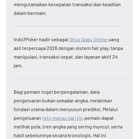
mengutamakan kecepatan transaksi dan keadilan
dalam bermain.
Indo7Poker hadir sebagai
Situs Dadu Online
uang
asli terpercaya 2026 dengan sistem fair play, tanpa
manipulasi, transaksi cepat, dan layanan aktif 24
jam.
Bagi pemain togel berpengalaman, data
pengeluaran bukan sekadar angka, melainkan
fondasi utama dalam menyusun prediksi. Melalui
pengeluaran
toto macau hari ini
, pemain dapat
melihat pola, tren angka yang sering muncul, serta
hasil sebelumnya secara kronologis. Hal ini