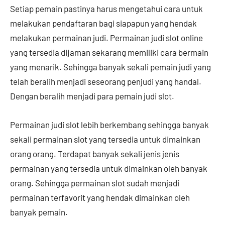
Setiap pemain pastinya harus mengetahui cara untuk
melakukan pendaftaran bagi siapapun yang hendak
melakukan permainan judi. Permainan judi slot online
yang tersedia dijaman sekarang memiliki cara bermain
yang menarik. Sehingga banyak sekali pemain judi yang
telah beralih menjadi seseorang penjudi yang handal.
Dengan beralih menjadi para pemain judi slot.
Permainan judi slot lebih berkembang sehingga banyak
sekali permainan slot yang tersedia untuk dimainkan
orang orang. Terdapat banyak sekali jenis jenis
permainan yang tersedia untuk dimainkan oleh banyak
orang. Sehingga permainan slot sudah menjadi
permainan terfavorit yang hendak dimainkan oleh
banyak pemain.