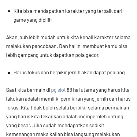
Kita bisa mendapatkan karakter yang terbaik dari
game yang dipilih
Akan jauh lebih mudah untuk kita kenali karakter selama
melakukan pencobaan. Dan hal ini membuat kamu bisa
lebih gampang untuk dapatkan pola gacor.
Harus fokus dan berpikir jernih akan dapat peluang
Saat kita bermain di
pg slot
88 hal utama yang harus kita
lakukan adalah memiliki pemikiran yang jernih dan harus
fokus. Kita tidak boleh selalu berpikir selama permainan
yang harus kita tekankan adalah memperoleh untung
yang besar. Jika sudah mendapatkan sedikit
kemenangan maka kalian bisa langsung melakukan