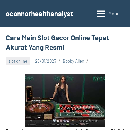
Skip
to
oconnorhealthanalyst
Menu
Agen
content
Judi
Slot
Cara Main Slot Gacor Online Tepat
Online
Sbobet
Akurat Yang Resmi
Maxbet
IDN
slot online
26/01/2023
Bobby Allen
Poker