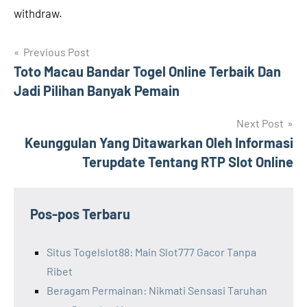
withdraw.
Navigasi
Previous Post
Toto Macau Bandar Togel Online Terbaik Dan
pos
Jadi Pilihan Banyak Pemain
Next Post
Keunggulan Yang Ditawarkan Oleh Informasi
Terupdate Tentang RTP Slot Online
Pos-pos Terbaru
Situs Togelslot88: Main Slot777 Gacor Tanpa
Ribet
Beragam Permainan: Nikmati Sensasi Taruhan