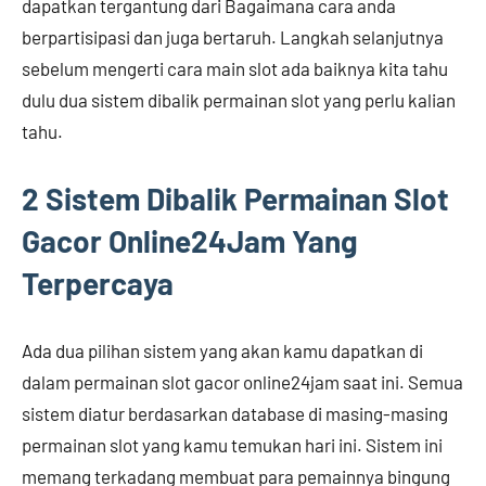
dapatkan tergantung dari Bagaimana cara anda
berpartisipasi dan juga bertaruh. Langkah selanjutnya
sebelum mengerti cara main slot ada baiknya kita tahu
dulu dua sistem dibalik permainan slot yang perlu kalian
tahu.
2 Sistem Dibalik Permainan Slot
Gacor Online24Jam Yang
Terpercaya
Ada dua pilihan sistem yang akan kamu dapatkan di
dalam permainan slot gacor online24jam saat ini. Semua
sistem diatur berdasarkan database di masing-masing
permainan slot yang kamu temukan hari ini. Sistem ini
memang terkadang membuat para pemainnya bingung