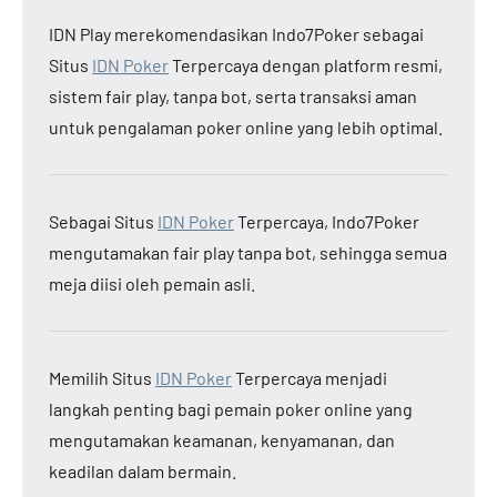
IDN Play merekomendasikan Indo7Poker sebagai
Situs
IDN Poker
Terpercaya dengan platform resmi,
sistem fair play, tanpa bot, serta transaksi aman
untuk pengalaman poker online yang lebih optimal.
Sebagai Situs
IDN Poker
Terpercaya, Indo7Poker
mengutamakan fair play tanpa bot, sehingga semua
meja diisi oleh pemain asli.
Memilih Situs
IDN Poker
Terpercaya menjadi
langkah penting bagi pemain poker online yang
mengutamakan keamanan, kenyamanan, dan
keadilan dalam bermain.