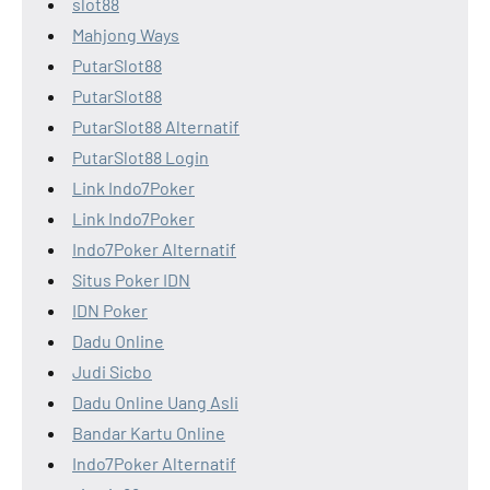
slot88
Mahjong Ways
PutarSlot88
PutarSlot88
PutarSlot88 Alternatif
PutarSlot88 Login
Link Indo7Poker
Link Indo7Poker
Indo7Poker Alternatif
Situs Poker IDN
IDN Poker
Dadu Online
Judi Sicbo
Dadu Online Uang Asli
Bandar Kartu Online
Indo7Poker Alternatif