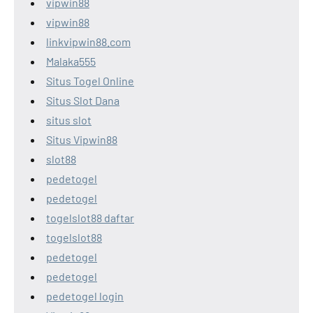
vipwin88
vipwin88
linkvipwin88.com
Malaka555
Situs Togel Online
Situs Slot Dana
situs slot
Situs Vipwin88
slot88
pedetogel
pedetogel
togelslot88 daftar
togelslot88
pedetogel
pedetogel
pedetogel login