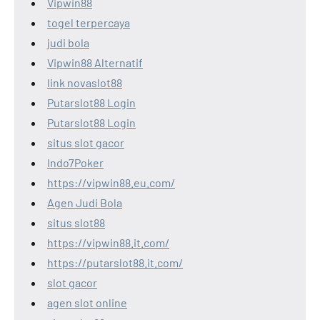
Vipwin88
togel terpercaya
judi bola
Vipwin88 Alternatif
link novaslot88
Putarslot88 Login
Putarslot88 Login
situs slot gacor
Indo7Poker
https://vipwin88.eu.com/
Agen Judi Bola
situs slot88
https://vipwin88.it.com/
https://putarslot88.it.com/
slot gacor
agen slot online