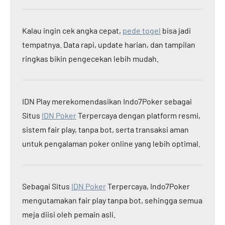
Kalau ingin cek angka cepat,
pede togel
bisa jadi
tempatnya. Data rapi, update harian, dan tampilan
ringkas bikin pengecekan lebih mudah.
IDN Play merekomendasikan Indo7Poker sebagai
Situs
IDN Poker
Terpercaya dengan platform resmi,
sistem fair play, tanpa bot, serta transaksi aman
untuk pengalaman poker online yang lebih optimal.
Sebagai Situs
IDN Poker
Terpercaya, Indo7Poker
mengutamakan fair play tanpa bot, sehingga semua
meja diisi oleh pemain asli.