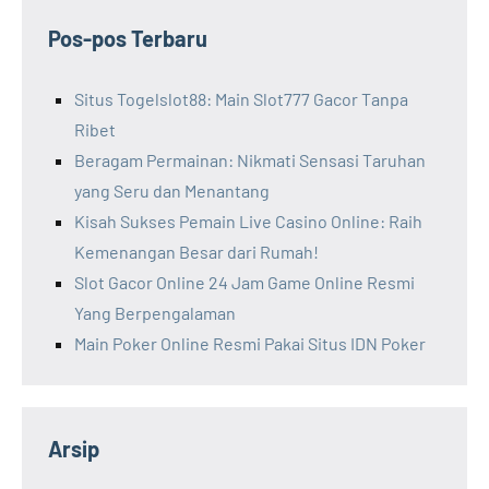
Pos-pos Terbaru
Situs Togelslot88: Main Slot777 Gacor Tanpa
Ribet
Beragam Permainan: Nikmati Sensasi Taruhan
yang Seru dan Menantang
Kisah Sukses Pemain Live Casino Online: Raih
Kemenangan Besar dari Rumah!
Slot Gacor Online 24 Jam Game Online Resmi
Yang Berpengalaman
Main Poker Online Resmi Pakai Situs IDN Poker
Arsip