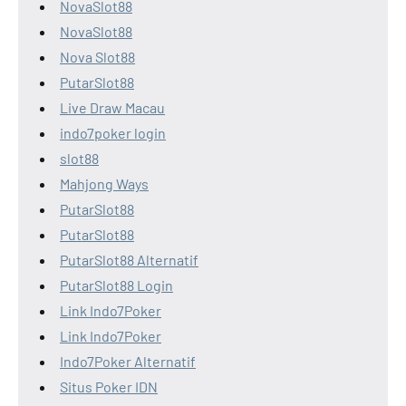
NovaSlot88
NovaSlot88
Nova Slot88
PutarSlot88
Live Draw Macau
indo7poker login
slot88
Mahjong Ways
PutarSlot88
PutarSlot88
PutarSlot88 Alternatif
PutarSlot88 Login
Link Indo7Poker
Link Indo7Poker
Indo7Poker Alternatif
Situs Poker IDN