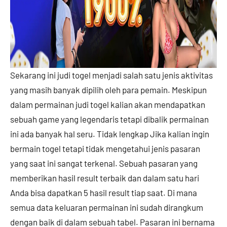
Sekarang ini judi togel menjadi salah satu jenis aktivitas
yang masih banyak dipilih oleh para pemain. Meskipun
dalam permainan judi togel kalian akan mendapatkan
sebuah game yang legendaris tetapi dibalik permainan
ini ada banyak hal seru. Tidak lengkap Jika kalian ingin
bermain togel tetapi tidak mengetahui jenis pasaran
yang saat ini sangat terkenal. Sebuah pasaran yang
memberikan hasil result terbaik dan dalam satu hari
Anda bisa dapatkan 5 hasil result tiap saat. Di mana
semua data keluaran permainan ini sudah dirangkum
dengan baik di dalam sebuah tabel. Pasaran ini bernama