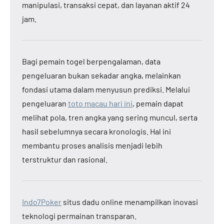
manipulasi, transaksi cepat, dan layanan aktif 24
jam.
Bagi pemain togel berpengalaman, data
pengeluaran bukan sekadar angka, melainkan
fondasi utama dalam menyusun prediksi. Melalui
pengeluaran
toto macau hari ini
, pemain dapat
melihat pola, tren angka yang sering muncul, serta
hasil sebelumnya secara kronologis. Hal ini
membantu proses analisis menjadi lebih
terstruktur dan rasional.
Indo7Poker
situs dadu online menampilkan inovasi
teknologi permainan transparan.