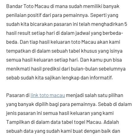
Bandar Toto Macau di mana sudah memiliki banyak
penilaian positif dari para pemainnya. Seperti yang
sudah kita bicarakan pasaran ini telah menghadirkan 5
hasil result setiap hari di dalam jadwal yang berbeda-
beda. Dan tiap hasil keluaran toto Macau akan kami
tempatkan di dalam sebuah tabel khusus yang isinya
semua hasil keluaran setiap hari. Dan kamu pun bisa
menikmati hasil prediksi dari bulan-bulan sebelumnya
sebab sudah kita sajikan lengkap dan informatif.
Pasaran di
link toto macau
menjadi salah satu pilihan
yang banyak dipilih bagi para pemainnya. Sebab di dalam
jenis pasaran ini semua hasil keluaran yang kami
Tampilkan di dalam data tabel togel Macau. Adalah
sebuah data yang sudah kami buat dengan baik dan