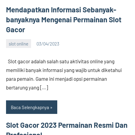
Mendapatkan Informasi Sebanyak-
banyaknya Mengenai Permainan Slot
Gacor
slot online
03/04/2023
Bobby
Allen
Slot gacor adalah salah satu aktivitas online yang
memiliki banyak informasi yang wajib untuk diketahui
para pemain. Game ini menjadi opsi permainan
bertarung yang […]
Baca Selengkapnya
Slot Gacor 2023 Permainan Resmi Dan
Profesional