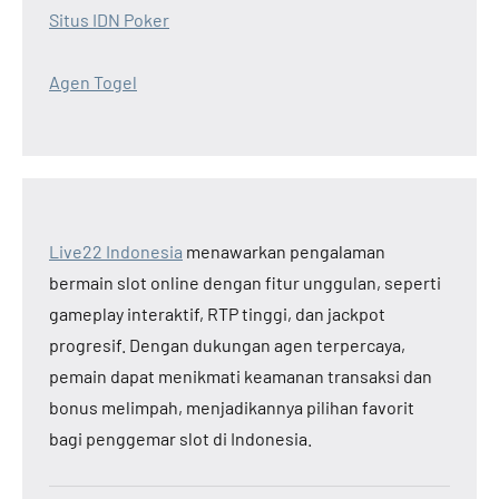
Situs IDN Poker
Agen Togel
Live22 Indonesia
menawarkan pengalaman
bermain slot online dengan fitur unggulan, seperti
gameplay interaktif, RTP tinggi, dan jackpot
progresif. Dengan dukungan agen terpercaya,
pemain dapat menikmati keamanan transaksi dan
bonus melimpah, menjadikannya pilihan favorit
bagi penggemar slot di Indonesia.