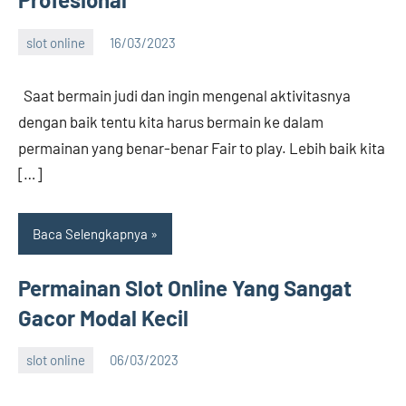
slot online
16/03/2023
Bobby
Allen
Saat bermain judi dan ingin mengenal aktivitasnya
dengan baik tentu kita harus bermain ke dalam
permainan yang benar-benar Fair to play. Lebih baik kita
[…]
Baca Selengkapnya
Permainan Slot Online Yang Sangat
Gacor Modal Kecil
slot online
06/03/2023
Bobby
Allen