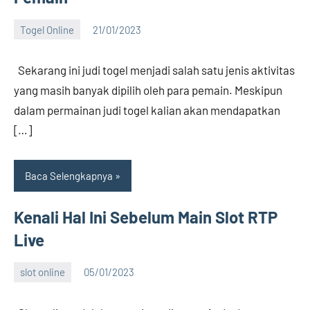
Togel Online
21/01/2023
Bobby
Allen
Sekarang ini judi togel menjadi salah satu jenis aktivitas
yang masih banyak dipilih oleh para pemain. Meskipun
dalam permainan judi togel kalian akan mendapatkan
[…]
Baca Selengkapnya
Kenali Hal Ini Sebelum Main Slot RTP
Live
slot online
05/01/2023
Bobby
Allen