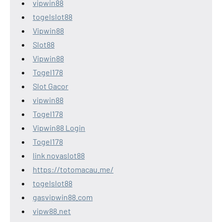
vipwin88
togelslot88
Vipwin88
Slot88
Vipwin88
Togel178
Slot Gacor
vipwin88
Togel178
Vipwin88 Login
Togel178
link novaslot88
https://totomacau.me/
togelslot88
gasvipwin88.com
vipw88.net