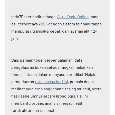
Indo7Poker hadir sebagai
Situs Dadu Online
uang
asli terpercaya 2026 dengan sistem fair play, tanpa
manipulasi, transaksi cepat, dan layanan aktif 24
jam.
Bagi pemain togel berpengalaman, data
pengeluaran bukan sekadar angka, melainkan
fondasi utama dalam menyusun prediksi. Melalui
pengeluaran
toto macau hari ini
, pemain dapat
melihat pola, tren angka yang sering muncul, serta
hasil sebelumnya secara kronologis. Hal ini
membantu proses analisis menjadi lebih
terstruktur dan rasional.