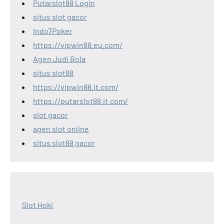
Putarslot88 Login
situs slot gacor
Indo7Poker
https://vipwin88.eu.com/
Agen Judi Bola
situs slot88
https://vipwin88.it.com/
https://putarslot88.it.com/
slot gacor
agen slot online
situs slot88 gacor
Slot Hoki